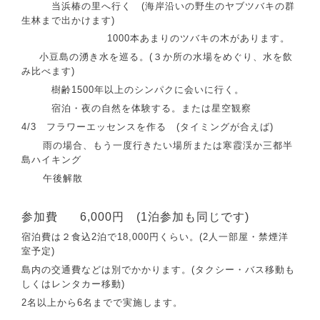
当浜椿の里へ行く (海岸沿いの野生のヤブツバキの群
生林まで出かけます)
1000本あまりのツバキの木があります。
小豆島の湧き水を巡る。(３か所の水場をめぐり、水を飲
み比べます)
樹齢1500年以上のシンパクに会いに行く。
宿泊・夜の自然を体験する。または星空観察
4/3 フラワーエッセンスを作る (タイミングが合えば)
雨の場合、もう一度行きたい場所または寒霞渓か三都半
島ハイキング
午後解散
参加費
6,000円 (1泊参加も同じです)
宿泊費は２食込2泊で18,000円くらい。(2人一部屋・禁煙洋
室予定)
島内の交通費などは別でかかります。(タクシー・バス移動も
しくはレンタカー移動)
2名以上から6名までで実施します。