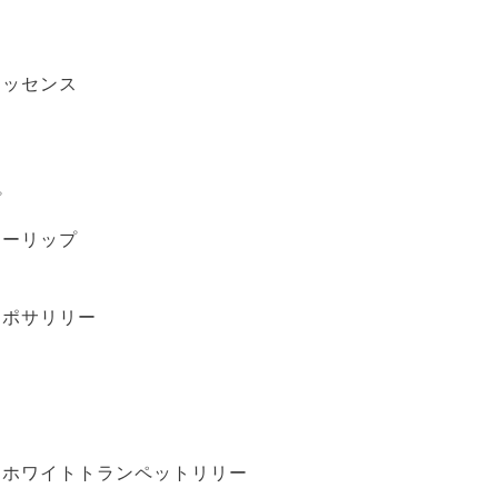
エッセンス
プ
ューリップ
ン
リポサリリー
・ホワイトトランペットリリー