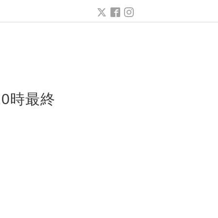
ー
20時最終