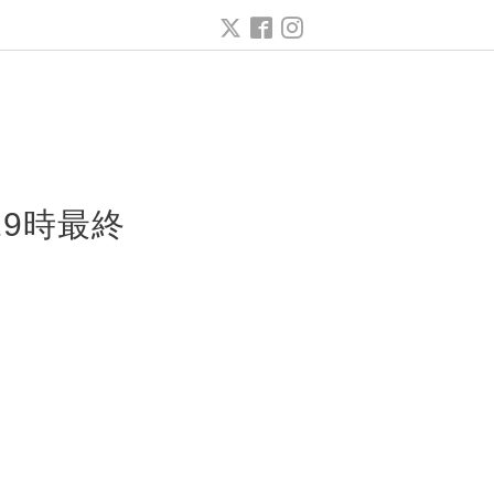
ー
19時最終