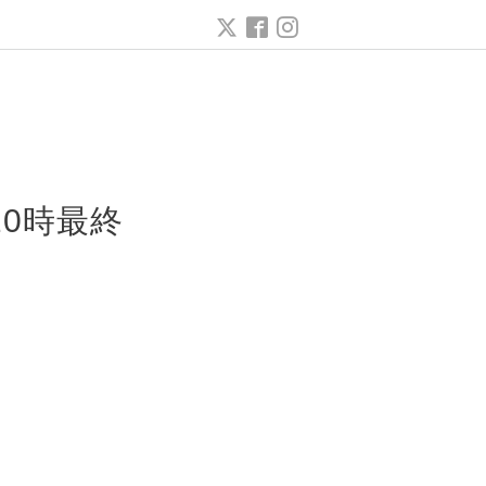
ー
20時最終